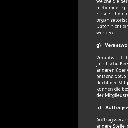
welche die pe
mehr einer sp
zusätzlichen 
organisatoris
Daten nicht ei
werden.
g) Verantwort
Verantwortlich
juristische Pe
anderen über 
entscheidet. S
Recht der Mit
können die be
der Mitglieds
h) Auftragsv
Auftragsverarb
andere Stelle,