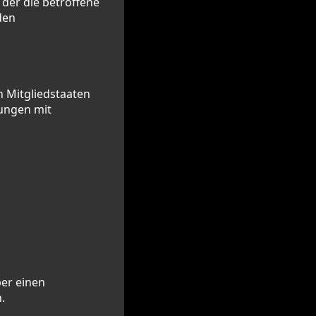
der die betroffene
den
n Mitgliedstaaten
ungen mit
ber einen
.