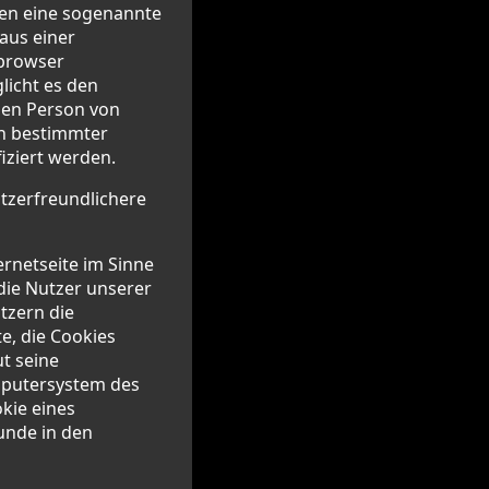
ten eine sogenannte
 aus einer
tbrowser
licht es den
nen Person von
in bestimmter
iziert werden.
utzerfreundlichere
rnetseite im Sinne
die Nutzer unserer
tzern die
e, die Cookies
t seine
mputersystem des
kie eines
unde in den