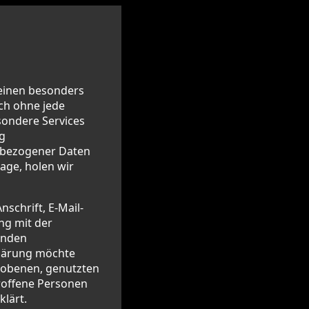
 einen besonders
ich ohne jede
ondere Services
g
nbezogener Daten
age, holen wir
schrift, E-Mail-
ng mit der
enden
klärung möchte
rhobenen, genutzten
roffene Personen
lärt.