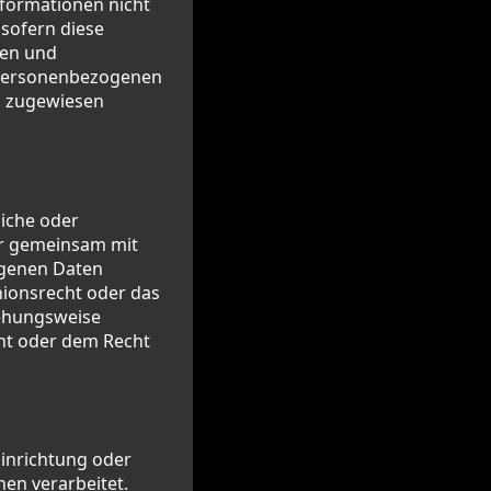
formationen nicht
sofern diese
hen und
e personenbezogenen
on zugewiesen
liche oder
der gemeinsam mit
ogenen Daten
nionsrecht oder das
iehungsweise
ht oder dem Recht
Einrichtung oder
en verarbeitet.