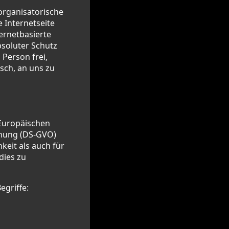
organisatorische
 Internetseite
ernetbasierte
bsoluter Schutz
Person frei,
sch, an uns zu
 Europäischen
dnung (DS-GVO)
keit als auch für
dies zu
egriffe: