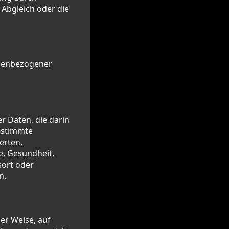
 Abgleich oder die
onenbezogener
r Daten, die darin
estimmte
erten,
e, Gesundheit,
sort oder
n.
er Weise, auf