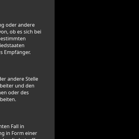
ung oder andere
n, ob es sich bei
 bestimmten
iedstaaten
ls Empfänger.
der andere Stelle
beiter und den
hen oder des
beiten.
ten Fall in
g in Form einer