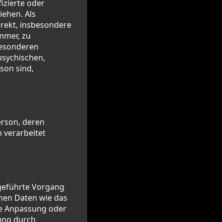
izierte oder
iehen. Als
direkt, insbesondere
mmer, zu
besonderen
psychischen,
rson sind,
Person, deren
 verarbeitet
sgeführte Vorgang
nen Daten wie das
die Anpassung oder
ung durch