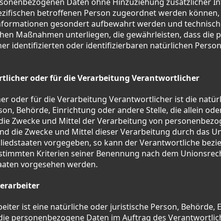
rsonenbezogenen Daten ohne Hinzuziehung zusätzlicher In
ezifischen betroffenen Person zugeordnet werden können, 
Informationen gesondert aufbewahrt werden und technisc
chen Maßnahmen unterliegen, die gewährleisten, dass di
ner identifizierten oder identifizierbaren natürlichen Pers
licher oder für die Verarbeitung Verantwortlicher
er oder für die Verarbeitung Verantwortlicher ist die natür
rson, Behörde, Einrichtung oder andere Stelle, die allein o
die Zwecke und Mittel der Verarbeitung von personenbez
ind die Zwecke und Mittel dieser Verarbeitung durch das U
gliedstaaten vorgegeben, so kann der Verantwortliche bez
stimmten Kriterien seiner Benennung nach dem Unionsrec
taaten vorgesehen werden.
erarbeiter
eiter ist eine natürliche oder juristische Person, Behörde, 
 die personenbezogene Daten im Auftrag des Verantwortlich