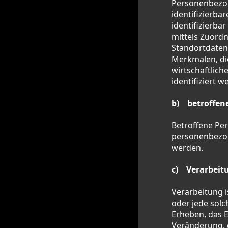
Personenbezoge
identifizierba
identifizierba
mittels Zuord
Standortdaten
Merkmalen, die
wirtschaftliche
identifiziert 
b) betroffen
Betroffene Pers
personenbezog
werden.
c) Verarbeit
Verarbeitung i
oder jede sol
Erheben, das E
Veränderung, 