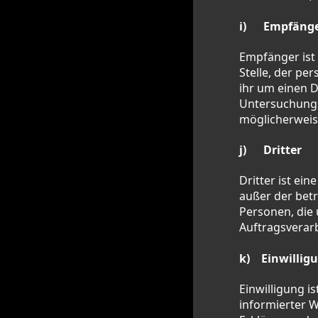
i) Empfäng
Empfänger ist 
Stelle, der p
ihr um einen D
Untersuchungs
möglicherweis
j) Dritter
Dritter ist ei
außer der bet
Personen, die
Auftragsverar
k) Einwillig
Einwilligung i
informierter 